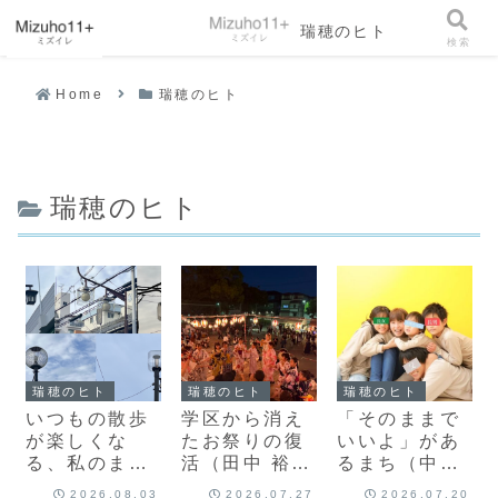
瑞穂のヒト
メニュー
検索
Home
瑞穂のヒト
瑞穂のヒト
瑞穂のヒト
瑞穂のヒト
瑞穂のヒト
いつもの散歩
学区から消え
「そのままで
が楽しくな
たお祭りの復
いいよ」があ
る、私のまち
活（田中 裕
るまち（中嶋
の歩き方（青
喜）
真由美）
2026.08.03
2026.07.27
2026.07.20